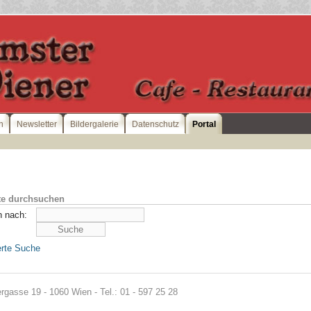
n
Newsletter
Bildergalerie
Datenschutz
Portal
te durchsuchen
 nach:
erte Suche
gasse 19 - 1060 Wien - Tel.: 01 - 597 25 28