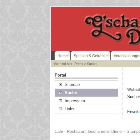
Home
Speisen & Getränke
Veranstaltunge
Sie sind hier:
Portal
> Suche
Portal
Sitemap
Websi
Suche
Suchen
Impressum
Links
Erweit
Cafe - Restaurant Gschamster Diener - Stumper