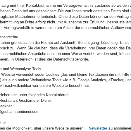
aufgrund Ihrer Kontaktaufnahme ein Vertragsverhältnis zustande so werden 
enen Daten bei uns gespeichert. Die von Ihnen bereit gestellten Daten sind 
traglicher Maßnahmen erforderlich. Ohne diese Daten können wir den Vertrag m
ermittlung an Dritte erfolgt nicht, mit Ausnahme zur Erfüllung unserer steuer
 Vertragsverhältnis werden bis zum Ablauf der steuerrechtlichen Aufbewahrun
fenenrechte
stehen grundsätzlich die Rechte auf Auskunft, Berichtigung, Löschung, Einsch
pruch zu. Wenn Sie glauben, dass die Verarbeitung Ihrer Daten gegen das Dat
chutzrechtlichen Ansprüche sonst in einer Weise verletzt worden sind, können
eren. In Österreich ist dies die Datenschutzbehörde.
s und Webanalyse-Tools
 Website verwendet weder Cookies (das sind kleine Textdateien die mit Hilfe
) als auch andere Webanalyse-Tools wie z.B. Google Analytics, eTracker, und 
nkt nachvollziehbar wer unsere Webseite besucht hat.
reichen uns unter folgenden Kontaktdaten:
 Restaurant Gschamster Diener
Lackner
@gschamsterdiener.com
tter
ben die Möglichkeit, über unsere Website unseren
Newsletter
zu abonnieren