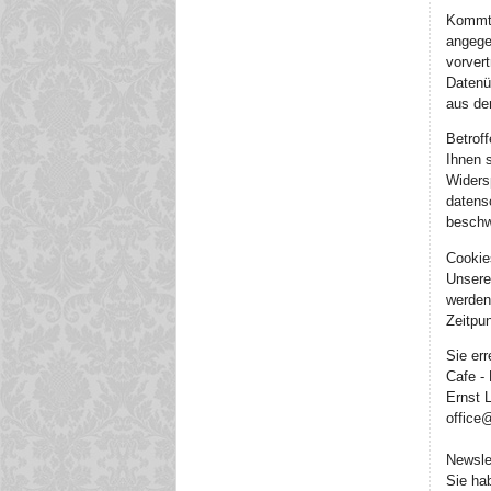
Kommt 
angegeb
vorver
Datenüb
aus dem
Betrof
Ihnen 
Widers
datens
beschw
Cookie
Unsere
werden
Zeitpu
Sie er
Cafe -
Ernst 
office
Newsle
Sie ha