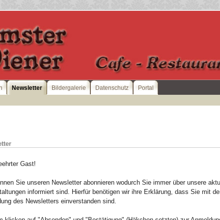
n
Newsletter
Bildergalerie
Datenschutz
Portal
tter
eehrter Gast!
önnen Sie unseren Newsletter abonnieren wodurch Sie immer über unsere aktu
altungen informiert sind. Hierfür benötigen wir ihre Erklärung, dass Sie mit de
ung des Newsletters einverstanden sind.
m klicken auf "Absenden" und "Bestätigung" (Häkchen setzten) zur Anmeldun