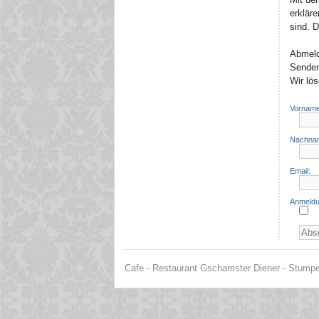
erklär
sind. 
Abmeld
Senden
Wir lö
Vorname
Nachna
Email:
Anmeldu
Cafe - Restaurant Gschamster Diener - Stumper