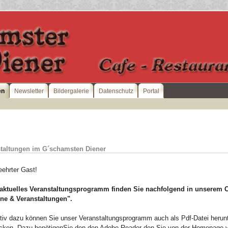
en
Newsletter
Bildergalerie
Datenschutz
Portal
taltungen im G´schamsten Diener
eehrter Gast!
aktuelles Veranstaltungsprogramm finden Sie
nachfolgend in unserem O
ne & Veranstaltungen".
ativ dazu können Sie unser Veranstaltungsprogramm auch als Pdf-Datei herun
cken. Dazu benötigenSie den den Adobe-Reader den Sie von der Homepage 