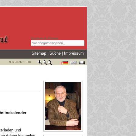
Suchen & Finden
Sitemap
|
Suche
|
Impressum
9.8.2026 : 9:10
nlinekalender
terladen und
von Adobe kostenlos