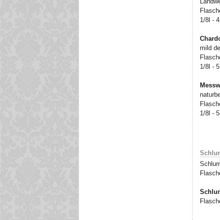
Landwe
Flasche
1/8l - 
Chard
mild d
Flasche
1/8l - 
Messw
naturbe
Flasche
1/8l - 
Schlu
Schlum
Flasche
Schlum
Flasche