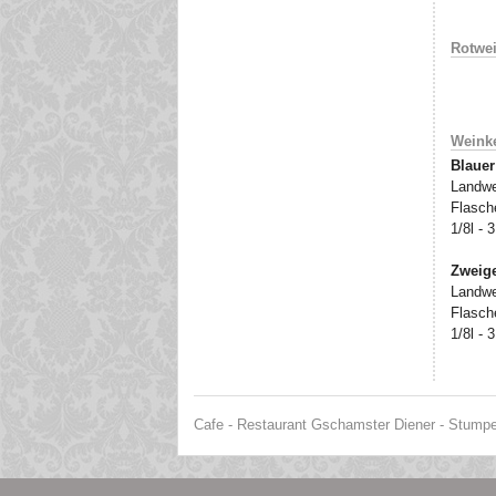
Rotwe
Weinke
Blauer
Landwe
Flasche
1/8l - 
Zweige
Landwe
Flasche
1/8l - 
Cafe - Restaurant Gschamster Diener - Stumper