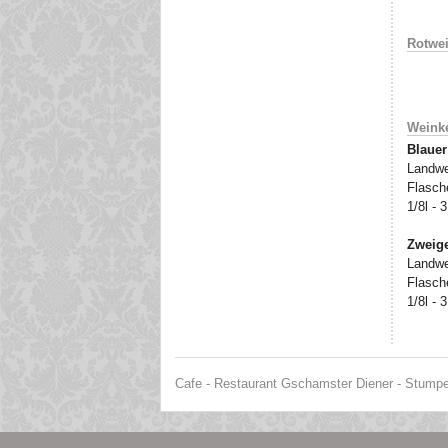
Rotwe
Weinke
Blauer
Landwe
Flasche
1/8l - 
Zweige
Landwe
Flasche
1/8l - 
Cafe - Restaurant Gschamster Diener - Stumper