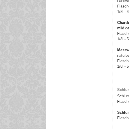
Landwe
Flasche
1/8l - 
Chard
mild d
Flasche
1/8l - 
Messw
naturbe
Flasche
1/8l - 
Schlu
Schlum
Flasche
Schlum
Flasche