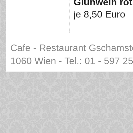
Glühwein rot
je 8,50 Euro
Cafe - Restaurant Gschamst
1060 Wien - Tel.: 01 - 597 2