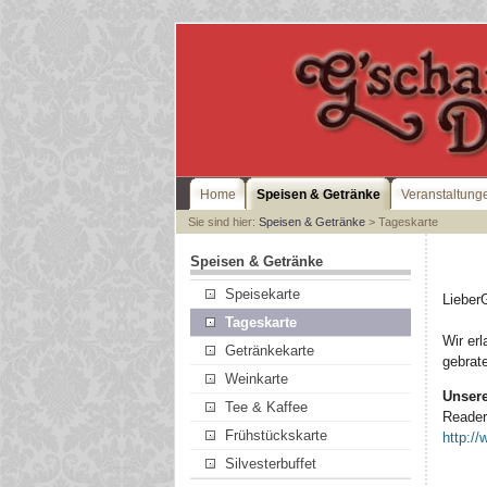
Home
Speisen & Getränke
Veranstaltung
Sie sind hier:
Speisen & Getränke
> Tageskarte
Speisen & Getränke
Speisekarte
Lieber
Tageskarte
Wir erl
Getränkekarte
gebrat
Weinkarte
Unser
Tee & Kaffee
Reader
Frühstückskarte
http:/
Silvesterbuffet