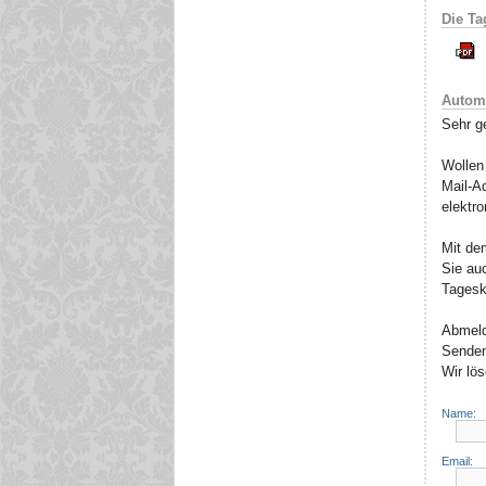
Die Ta
Automa
Sehr g
Wollen
Mail-Ad
elektr
Mit de
Sie au
Tageska
Abmeld
Senden
Wir lö
Name:
Email: