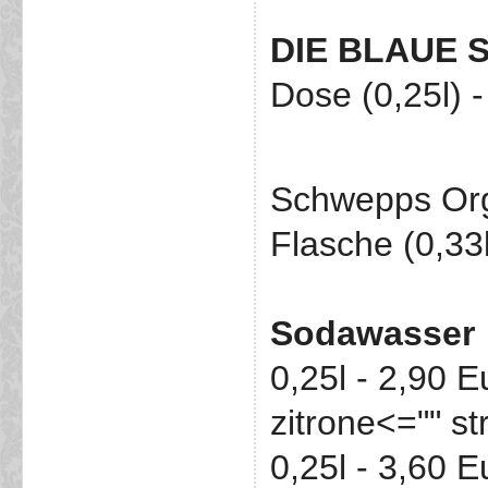
DIE BLAUE 
Dose (0,25l) 
Schwepps Orgi
Flasche (0,33l
Sodawasser
0,25l - 2,90 
zitrone<="" st
0,25l - 3,60 E