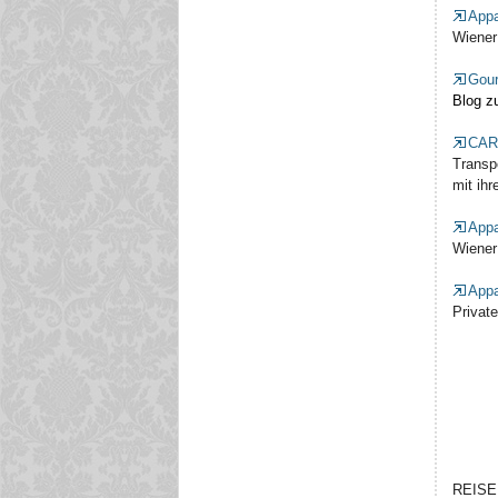
Appa
Wiener
Gour
Blog z
CAR
Transp
mit ihr
Appa
Wiener
Appa
Private
REISE