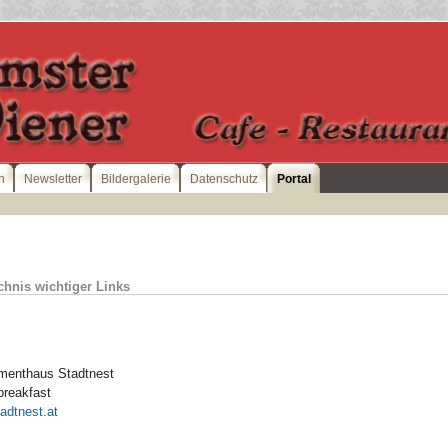
n
Newsletter
Bildergalerie
Datenschutz
Portal
chnis wichtiger Links
menthaus Stadtnest
breakfast
adtnest.at