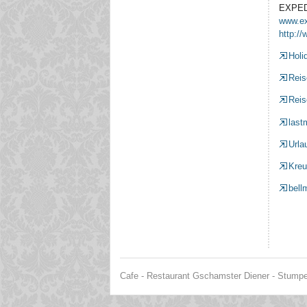
EXPED
www.ex
http:/
Holi
Reis
Reis
last
Urla
Kreu
bell
Cafe - Restaurant Gschamster Diener - Stumper