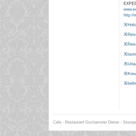
EXPED
www.ex
http:/
Holi
Reis
Reis
last
Urla
Kreu
bell
Cafe - Restaurant Gschamster Diener - Stumper