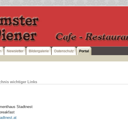
n
Newsletter
Bildergalerie
Datenschutz
Portal
chnis wichtiger Links
menthaus Stadtnest
breakfast
adtnest.at