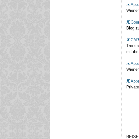
Appa
Wiener
Gour
Blog z
CAR
Transp
mit ihr
Appa
Wiener
Appa
Private
REISE