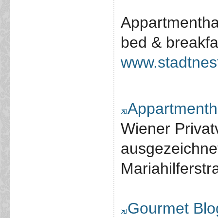
Appartmentha
bed & breakfa
www.stadtnest
Appartmentha
Wiener Privat
ausgezeichne
Mariahilfers
Gourmet Blo