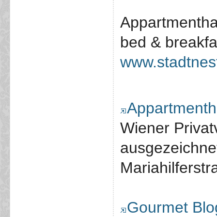
Appartmentha
bed & breakfa
www.stadtnest
Appartmentha
Wiener Privat
ausgezeichne
Mariahilfers
Gourmet Blo