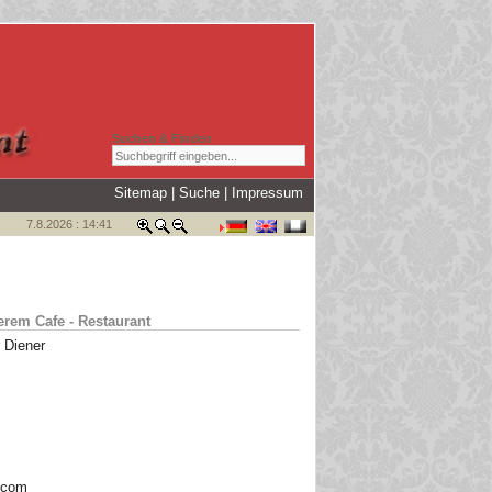
Suchen & Finden
Sitemap
|
Suche
|
Impressum
7.8.2026 : 14:41
rem Cafe - Restaurant
 Diener
.com