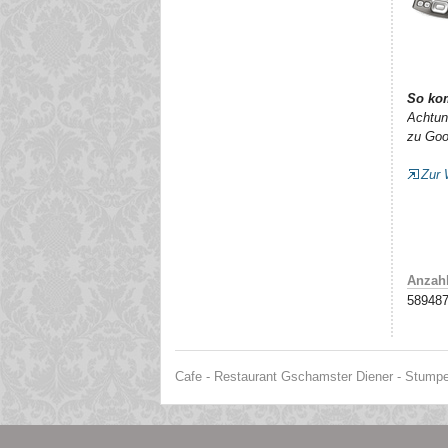
So ko
Achtun
zu Goo
Zur 
Anzahl
58948
Cafe - Restaurant Gschamster Diener - Stumper