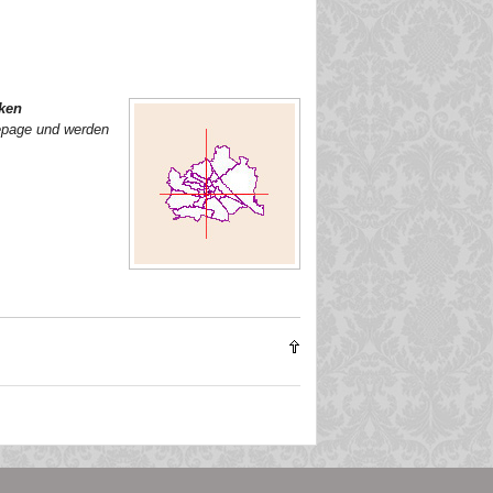
cken
epage und werden