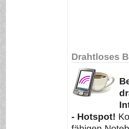
Drahtloses Br
Be
dr
In
- Hotspot!
Ko
fähigen Note