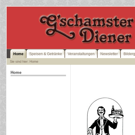
Home
Speisen & Getränke
Veranstaltungen
Newsletter
Bilder
Sie sind hier: Home
Home