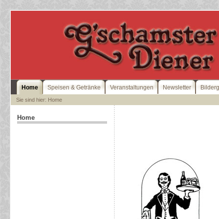
Home
Speisen & Getränke
Veranstaltungen
Newsletter
Bilder
Sie sind hier: Home
Home