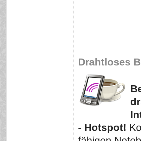
Drahtloses Br
Be
dr
In
- Hotspot!
Ko
fähigen Note