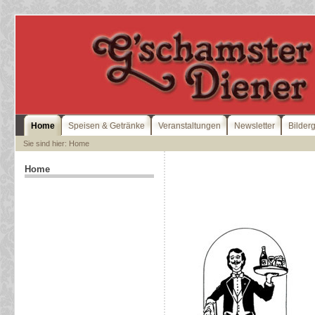
Home
Speisen & Getränke
Veranstaltungen
Newsletter
Bilder
Sie sind hier: Home
Home