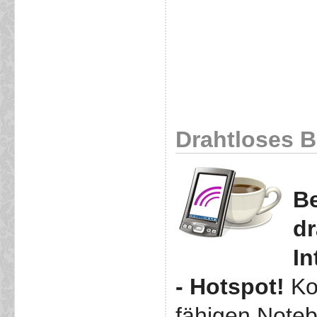
Drahtloses Br
Be
dr
In
- Hotspot!
Ko
fähigen Note