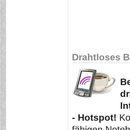
Drahtloses Br
Be
dr
In
- Hotspot!
Ko
fähigen Note