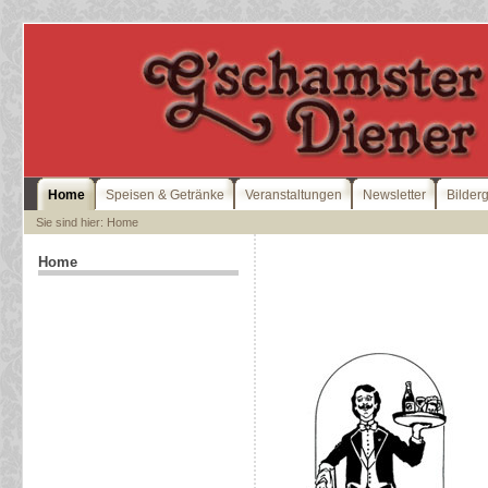
Home
Speisen & Getränke
Veranstaltungen
Newsletter
Bilder
Sie sind hier: Home
Home