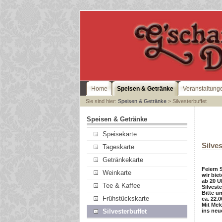
Home
Speisen & Getränke
Veranstaltung
Sie sind hier:
Speisen & Getränke
> Silvesterbuffet
Speisen & Getränke
Speisekarte
Silve
Tageskarte
Getränkekarte
Feiern 
Weinkarte
wir biet
ab 20 U
Tee & Kaffee
Silvest
Bitte u
Frühstückskarte
ca. 22.0
Mit Mel
ins neu
Silvesterbuffet