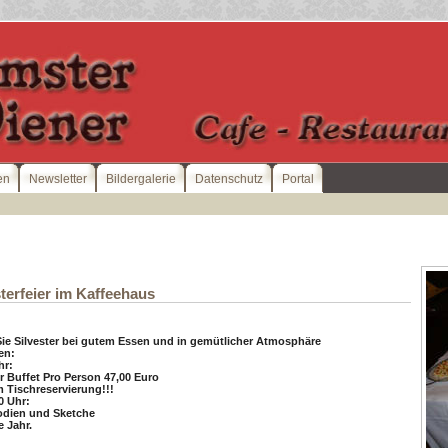
en
Newsletter
Bildergalerie
Datenschutz
Portal
sterfeier im Kaffeehaus
Sie Silvester bei gutem Essen und in gemütlicher Atmosphäre
en:
hr:
er Buffet Pro Person 47,00 Euro
m Tischreservierung!!!
0 Uhr:
odien und Sketche
e Jahr.