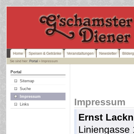
Home
Speisen & Getränke
Veranstaltungen
Newsletter
Bilderg
Sie sind hier:
Portal
> Impressum
Portal
Sitemap
Suche
Impressum
Impressum
Links
Ernst Lackn
Liniengasse