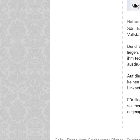
Mitg
Haftu
Sämtli
Vollst
Bei di
liegen,
ihm tec
ausdrüc
Auf die
keinen 
Linkset
Für ill
solcher
derjeni