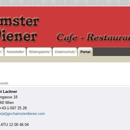
n
Newsletter
Bildergalerie
Datenschutz
Portal
ssum
t Lackner
engasse 18
060 Wien
 +43-1-597 25 28
ce(at)gschamsterdiener.com
 ATU 12 00 46 04