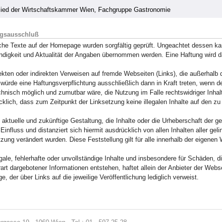
lied der Wirtschaftskammer Wien, Fachgruppe Gastronomie
ngsausschluß
che Texte auf der Homepage wurden sorgfältig geprüft. Ungeachtet dessen kann
ändigkeit und Aktualität der Angaben übernommen werden. Eine Haftung wird 
rekten oder indirekten Verweisen auf fremde Webseiten (Links), die außerhalb
 würde eine Haftungsverpflichtung ausschließlich dann in Kraft treten, wenn d
hnisch möglich und zumutbar wäre, die Nutzung im Falle rechtswidriger Inhalte
klich, dass zum Zeitpunkt der Linksetzung keine illegalen Inhalte auf den zu
 aktuelle und zukünftige Gestaltung, die Inhalte oder die Urheberschaft der g
Einfluss und distanziert sich hiermit ausdrücklich von allen Inhalten aller ge
zung verändert wurden. Diese Feststellung gilt für alle innerhalb der eigene
egale, fehlerhafte oder unvollständige Inhalte und insbesondere für Schäden, 
art dargebotener Informationen entstehen, haftet allein der Anbieter der Webs
ge, der über Links auf die jeweilige Veröffentlichung lediglich verweist.