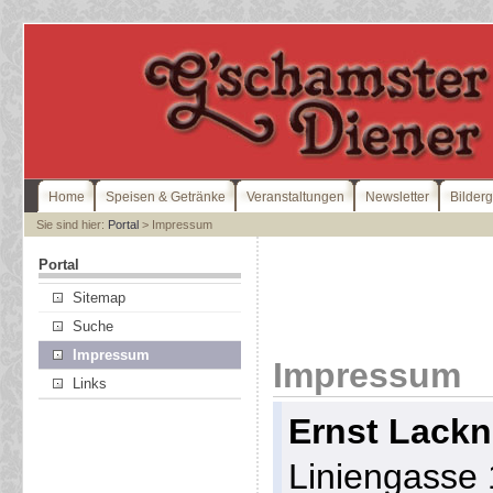
Home
Speisen & Getränke
Veranstaltungen
Newsletter
Bilderg
Sie sind hier:
Portal
> Impressum
Portal
Sitemap
Suche
Impressum
Impressum
Links
Ernst Lackn
Liniengasse