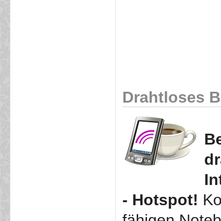
Drahtloses Br
Be
dr
In
- Hotspot!
Ko
fähigen Note