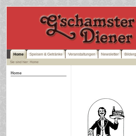
Home
Speisen & Getränke
Veranstaltungen
Newsletter
Bilder
Sie sind hier: Home
Home